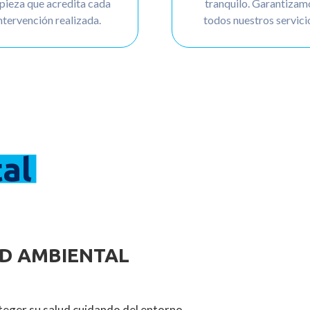
pieza que acredita cada
tranquilo. Garantizam
ntervención realizada.
todos nuestros servici
al
D AMBIENTAL
teger su salud cuidando del entorno