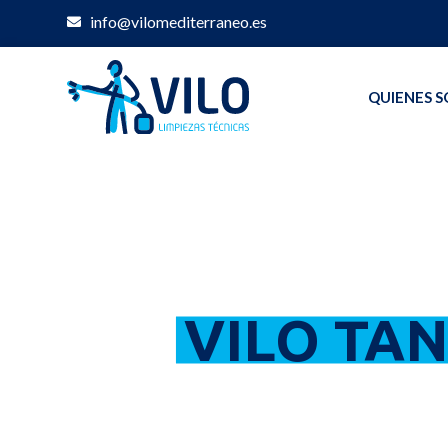
info@vilomediterraneo.es
QUIENES 
VILO TA