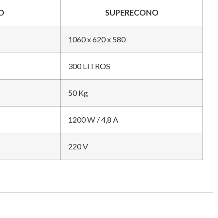
O
SUPERECONO
1060 x 620 x 580
300 LITROS
50 Kg
1200 W / 4,8 A
220 V