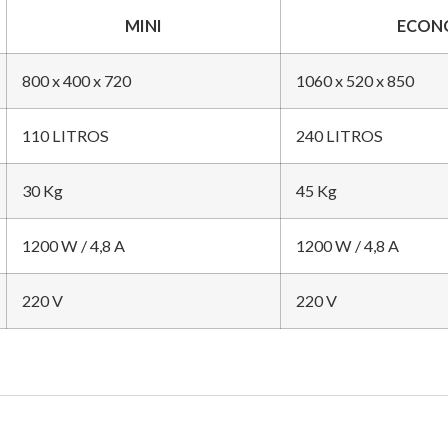
MINI
ECON
800 x 400 x 720
1060 x 520 x 850
110 LITROS
240 LITROS
30 Kg
45 Kg
1200 W / 4,8 A
1200 W / 4,8 A
220 V
220 V